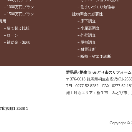
－1000万円プラン
－住まいづくり勉強会
－1500万円プラン
建物調査の必要性
費用
－床下調査
－建て替え比較
－小屋裏調査
－ローン
－外壁調査
－補助金・減税
－屋根調査
－耐震診断
－断熱・省エネ診断
群馬県･桐生市･みどり市のリフォーム
〒376-0013 群馬県桐生市広沢町1-2538
TEL.
0277-52-8282
FAX. 0277-52-
施工対応エリア：桐生市、みどり市、
沢町1-2538-1
Copyright 