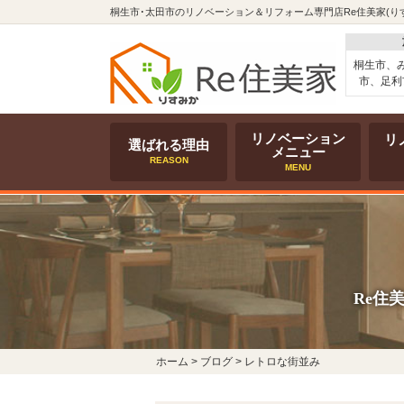
桐生市･太田市のリノベーション＆リフォーム専門店Re住美家(り
桐生市、
市、足利
リノベーション
リ
選ばれる理由
メニュー
REASON
MENU
Re住
ホーム
>
ブログ
>
レトロな街並み