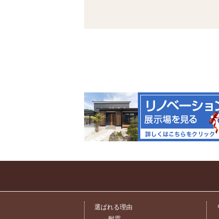
選ばれる理由
－耐震