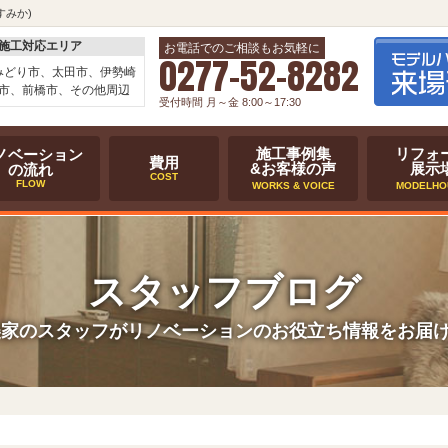
すみか)
施工対応エリア
お電話でのご相談もお気軽に
0277-52-8282
みどり市、太田市、伊勢崎
市、前橋市、その他周辺
受付時間 月～金 8:00～17:30
施工事例集
リフォ
ノベーション
費用
&お客様の声
展示
の流れ
COST
FLOW
WORKS & VOICE
MODELHO
スタッフブログ
美家のスタッフがリノベーションのお役立ち情報をお届