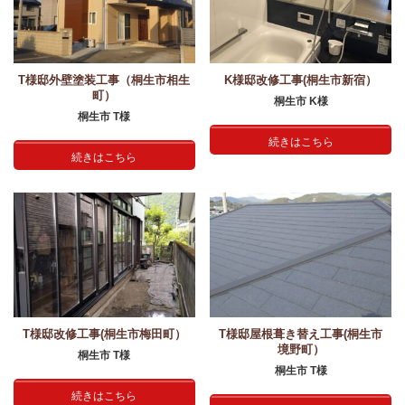
T様邸外壁塗装工事（桐生市相生
K様邸改修工事(桐生市新宿）
町）
桐生市 K様
桐生市 T様
続きはこちら
続きはこちら
T様邸改修工事(桐生市梅田町）
T様邸屋根葺き替え工事(桐生市
境野町）
桐生市 T様
桐生市 T様
続きはこちら