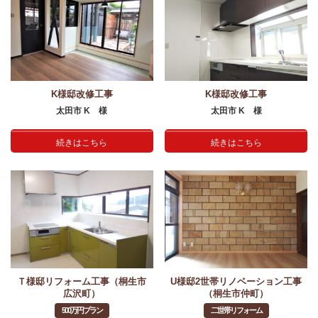
K様邸改修工事
K様邸改修工事
太田市 K 様
太田市 K 様
続きはこちら
続きはこちら
Ｔ様邸リフォーム工事（桐生市
U様邸2世帯リノベーション工事
広沢町）
（桐生市仲町）
500万円プラン
二世帯リフォーム