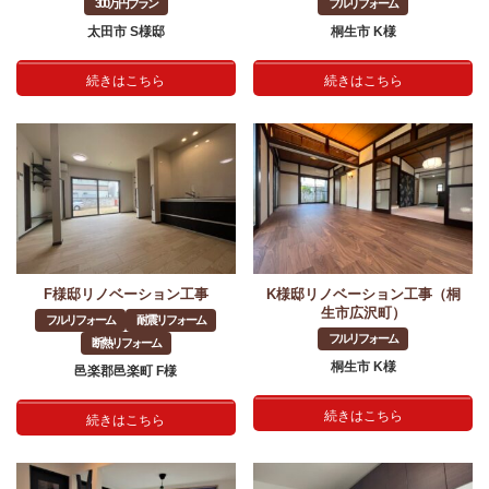
300万円プラン
フルリフォーム
太田市 S様邸
桐生市 K様
続きはこちら
続きはこちら
F様邸リノベーション工事
K様邸リノベーション工事（桐
生市広沢町）
フルリフォーム
耐震リフォーム
フルリフォーム
断熱リフォーム
桐生市 K様
邑楽郡邑楽町 F様
続きはこちら
続きはこちら