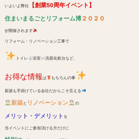
【創業50周年イベント】
いよいよ弊社
住まいまるごとリフォーム博
２０２０
が
開催されます
リフォーム・リノベーション工事で
トイレ
浴室
洗面化粧台など、
お得な情報
は
もちろんの事
新築も手掛けている会社だからこそ言える
新築
リノベーション
と
の
メリット・デメリット
を
当イベントに
ご参加頂ける方だけに