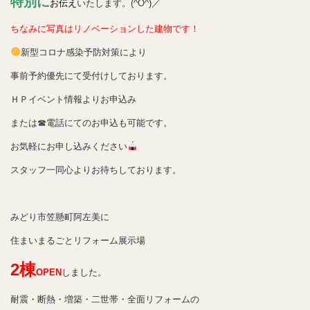
特別に
お伝え
いたします。(^O^)／
ちなみに写真はリノベーションした建物です！
新型コロナ感染予防対策により
事前予約優先にて受付けしております。
ＨＰイベント情報よりお
申込み
または☎電話にてのお申込も可能です。
お気軽にお申し込みください
スタッフ一同心よりお待ちしております。
みどり市笠懸町阿左美に
住まいまるごとリフォーム展示場
2棟
OPEN
しました。
耐震・断熱・増築・二世帯・全面リフォームの