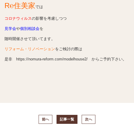
R℮住美家
では
コロナウィルス
の影響を考慮しつつ
見学会
や
個別相談会
を
随時開催させて頂いてます。
リフォーム・リノベーション
をご検討の際は
是非
https://nomura-reform.com/modelhouse2/
からご予約下さい。
前へ
記事一覧
次へ