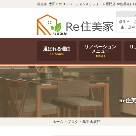
桐生市･太田市のリノベーション＆リフォーム専門店Re住美家(り
桐生市、
市、足利
リノベーション
リ
選ばれる理由
メニュー
REASON
MENU
Re住
ホーム
>
ブログ
>
鳥羽水族館