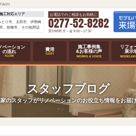
すみか)
施工対応エリア
お電話でのご相談もお気軽に
0277-52-8282
みどり市、太田市、伊勢崎
市、前橋市、その他周辺
受付時間 月～金 8:00～17:30
施工事例集
リフォ
ノベーション
費用
&お客様の声
展示
の流れ
COST
FLOW
WORKS & VOICE
MODELHO
スタッフブログ
美家のスタッフがリノベーションのお役立ち情報をお届