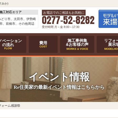
すみか)
施工対応エリア
お電話でのご相談もお気軽に
0277-52-8282
みどり市、太田市、伊勢崎
市、前橋市、その他周辺
受付時間 月～金 8:00～17:30
施工事例集
リフォ
ノベーション
費用
&お客様の声
展示
の流れ
COST
FLOW
WORKS & VOICE
MODELHO
イベント情報
Re住美家の最新イベント情報はこちらから
フォーム感謝祭