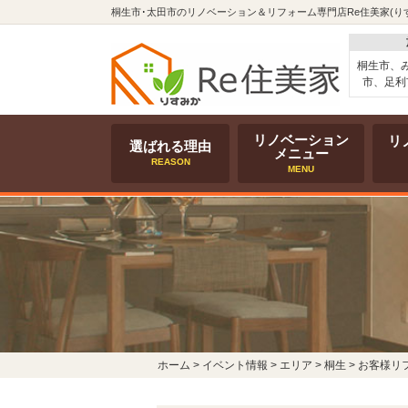
桐生市･太田市のリノベーション＆リフォーム専門店Re住美家(り
桐生市、
市、足利
リノベーション
リ
選ばれる理由
メニュー
REASON
MENU
ホーム
>
イベント情報
>
エリア
>
桐生
>
お客様リ