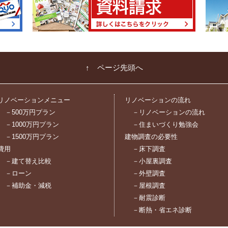
↑ ページ先頭へ
リノベーションメニュー
リノベーションの流れ
－500万円プラン
－リノベーションの流れ
－1000万円プラン
－住まいづくり勉強会
－1500万円プラン
建物調査の必要性
費用
－床下調査
－建て替え比較
－小屋裏調査
－ローン
－外壁調査
－補助金・減税
－屋根調査
－耐震診断
－断熱・省エネ診断