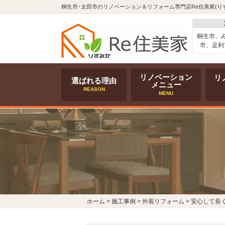
桐生市･太田市のリノベーション＆リフォーム専門店Re住美家(り
桐生市、
市、足利
リノベーション
リ
選ばれる理由
メニュー
REASON
MENU
ホーム
>
施工事例
>
外装リフォーム
>
安心して長