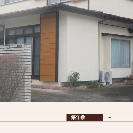
築年数
－