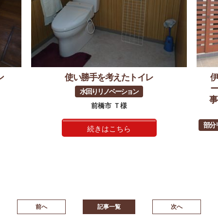
ン
使い勝手を考えたトイレ
水回りリノベーション
事
前橋市 Ｔ様
部分
続きはこちら
前へ
記事一覧
次へ