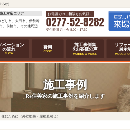
すみか)
施工対応エリア
お電話でのご相談もお気軽に
0277-52-8282
みどり市、太田市、伊勢崎
市、前橋市、その他周辺
受付時間 月～金 8:00～17:30
施工事例集
リフォ
ノベーション
費用
&お客様の声
展示
の流れ
COST
FLOW
WORKS & VOICE
MODELHO
施工事例
Re住美家の施工事例を紹介します
く住むために（外壁塗装・屋根葺替え）