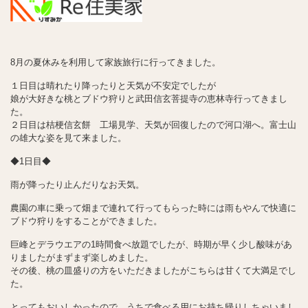
8月の夏休みを利用して家族旅行に行ってきました。
１日目は晴れたり降ったりと天気が不安定でしたが
娘が大好きな桃とブドウ狩りと武田信玄菩提寺の恵林寺行ってきまし
た。
２日目は桔梗信玄餅 工場見学、天気が回復したので河口湖へ。富士山
の雄大な姿を見て来ました。
◆1日目◆
雨が降ったり止んだりなお天気。
農園の車に乗って畑まで連れて行ってもらった時には雨もやんで快適に
ブドウ狩りをすることができました。
巨峰とデラウエアの1時間食べ放題でしたが、時期が早く少し酸味があ
りましたがまずまず楽しめました。
その後、桃の皿盛りの方をいただきましたがこちらは甘くて大満足でし
た。
とってもおいしかったので、うちで食べる用にお持ち帰りしちゃいまし