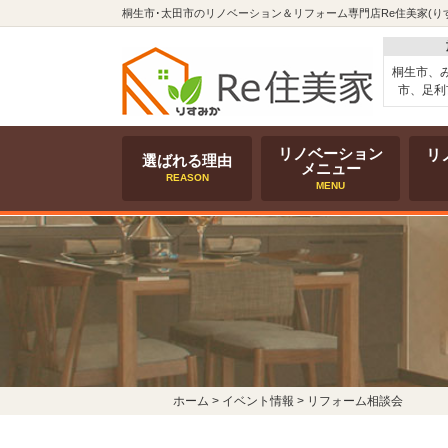
桐生市･太田市のリノベーション＆リフォーム専門店Re住美家(り
桐生市、
市、足利
リノベーション
リ
選ばれる理由
メニュー
REASON
MENU
ホーム
>
イベント情報
>
リフォーム相談会