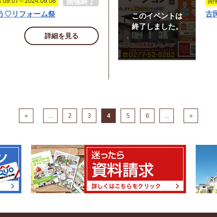
開催終了
9.07～2024.09.08
開催
う♡リフォーム祭
古
このイベントは
終了しました。
詳細を見る
«
...
2
3
4
5
6
...
»