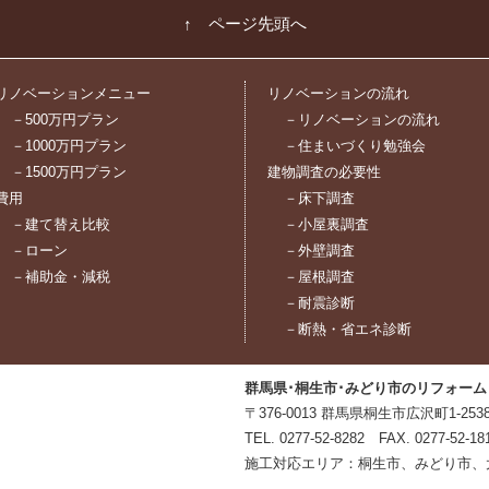
↑ ページ先頭へ
リノベーションメニュー
リノベーションの流れ
－500万円プラン
－リノベーションの流れ
－1000万円プラン
－住まいづくり勉強会
－1500万円プラン
建物調査の必要性
費用
－床下調査
－建て替え比較
－小屋裏調査
－ローン
－外壁調査
－補助金・減税
－屋根調査
－耐震診断
－断熱・省エネ診断
群馬県･桐生市･みどり市のリフォーム
〒376-0013 群馬県桐生市広沢町1-2538
TEL.
0277-52-8282
FAX. 0277-52-
施工対応エリア：桐生市、みどり市、