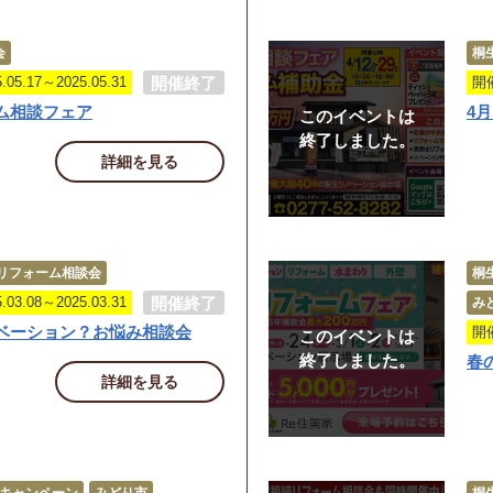
会
桐
開催終了
5.17～2025.05.31
開催
ム相談フェア
4
このイベントは
終了しました。
詳細を見る
リフォーム相談会
桐
開催終了
3.08～2025.03.31
み
ベーション？お悩み相談会
開催
このイベントは
終了しました。
春
詳細を見る