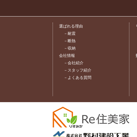
選ばれる理由
－耐震
－断熱
－収納
会社情報
－会社紹介
－スタッフ紹介
－よくある質問