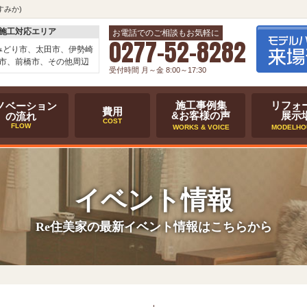
すみか)
施工対応エリア
お電話でのご相談もお気軽に
0277-52-8282
みどり市、太田市、伊勢崎
市、前橋市、その他周辺
受付時間 月～金 8:00～17:30
施工事例集
リフォ
ノベーション
費用
&お客様の声
展示
の流れ
COST
FLOW
WORKS & VOICE
MODELHO
イベント情報
Re住美家の最新イベント情報はこちらから