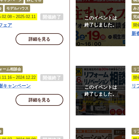
キャンペーン
みどり市
桐
会
モデルハウス
み
開催終了
2.08～2025.02.11
完
このイベントは
終了しました。
フェア
開催
新
詳細を見る
ォーム相談会
リ
開催終了
1.16～2024.12.22
開催
謝キャンペーン
リ
このイベントは
終了しました。
詳細を見る
会
リ